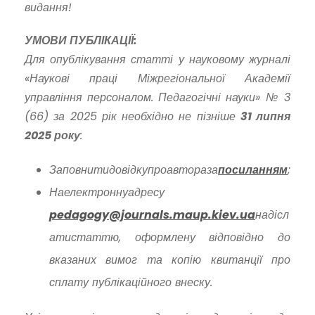
видання!
УМОВИ ПУБЛІКАЦІЇ:
Для опублікування статті у науковому журналі
«Наукові праці Міжрегіональної Академії
управління персоналом. Педагогічні науки» № 3
(66) за 2025 рік необхідно не пізніше
31 липня
2025 року
:
Заповнити
довідку
про
автора
за
посиланням
;
На
електронну
адресу
pedagogy@journals.maup.kiev.ua
надісл
ати
статтю
,
оформлену
відповідно до
вказаних вимог та копію квитанції про
сплату публікаційного внеску.