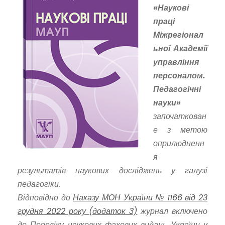
«Наукові
праці
Міжрегіонал
ьної Академії
управління
персоналом.
Педагогічні
науки»
започаткован
е з метою
оприлюдненн
я
результатів наукових досліджень у галузі
педагогіки.
Відповідно до
Наказу МОН України № 1166 від 23
грудня 2022 року (додаток 3)
журнал включено
до Переліку наукових фахових видань України у