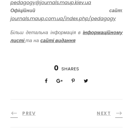
pedagogy@journals.maup.kiev.ua
Офіційний сайт
:
journals.maup.com.ua/index.php/pedagogy
Більш детальна інформація в
інформаційному
листі
та на
сайті видання
0
SHARES
PREV
NEXT