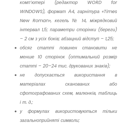
комп’ютері (редактор WORD for
WINDOWS), формат А4, гарнітура «Times
New Roman», кегель № 14, міжрядковий
інтервал 1,5; параметри сторінки (береги)
– 2 см з усіх боків; абзацний відступ – 1,25;
обсяг статті повинен становити не
менше 10 сторінок (оптимальний розмір
статті – 20–24 тис. друкованих знаків);
не допускається використання в
матеріалах сканованих або
сфотографованих схем, малюнків, таблиць
і т. д.;
у формулах використовуються тільки
загальноприйняті символи;