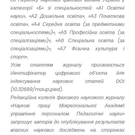
категорії «Б» зі спеціальностей: «А1 Освітні
науки», «А2 Дошкільна освіта», «А3 Початкова
освіта», «А4 Середня освіта (за предметними
спеціальностями)», «А5 Професійна освіта (за
спеціалізаціями)», «А6 Спеціальна освіта (за
спеціалізаціями)», «А7 Фізична культура і
спорт».
Усім статтям журналу присвоюється
ідентифікатор цифрового об’єкта для
індексування наукових статей DOI
(10.32689/maup.ped).
Редакційна колегія фахового наукового журналу
«Наукові праці Міжрегіональної Академії
управління персоналом. Педагогічні науки»
запрошує авторів до опублікування результатів
власних наукових досліджень на сторінках