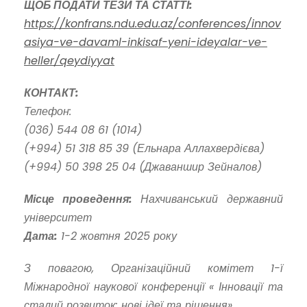
ЩОБ ПОДАТИ ТЕЗИ ТА СТАТТІ:
https://konfrans.ndu.edu.az/conferences/innov
asiya-ve-davaml-inkisaf-yeni-ideyalar-ve-
heller/qeydiyyat
КОНТАКТ:
Телефон:
(036) 544 08 61 (1014)
(+994) 51 318 85 39 (Ельнара Аллахвердієва)
(+994) 50 398 25 04 (Джаваншир Зейналов)
Місце проведення:
Нахчиванський державний
університет
Дата:
1-2 жовтня 2025 року
З повагою, Організаційний комітет 1-ї
Міжнародної наукової конференції « Інновації та
сталий розвиток: нові ідеї та рішення»