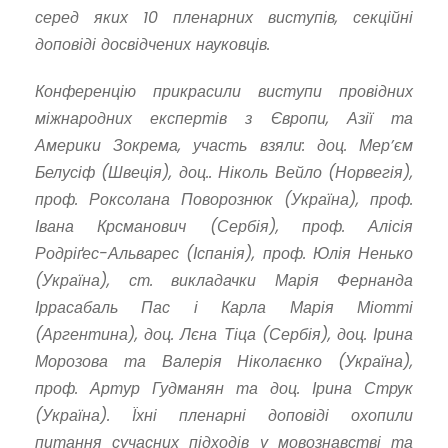
серед яких 10 пленарних виступів, секційні
доповіді досвідчених науковців.
Конференцію прикрасили виступи провідних
міжнародних експертів з Європи, Азії та
Америки Зокрема, участь взяли: доц. Мер’єм
Белусіф (Швеція), доц.. Ніколь Вейло (Норвегія),
проф. Роксолана Поворознюк (Україна), проф.
Івана Крсманович (Сербія), проф. Алісія
Родріґес-Альварес (Іспанія), проф. Юлія Ненько
(Україна), ст. викладачки Марія Фернанда
Іррасабаль Пас і Карла Марія Міотті
(Аргентина), доц. Лєна Тіца (Сербія), доц. Ірина
Морозова та Валерія Ніколаєнко (Україна),
проф. Артур Гудманян та доц. Ірина Струк
(Україна). Їхні пленарні доповіді охопили
питання сучасних підходів у мовознавстві та