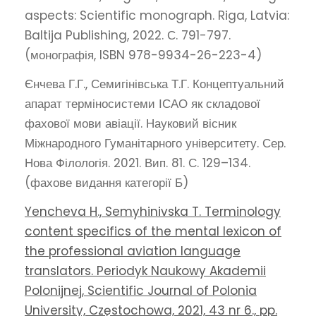
aspects: Scientific monograph. Riga, Latvia:
Baltija Publishing, 2022. С. 791-797.
(монографія, ISBN 978-9934-26-223-4)
Єнчева Г.Г., Семигінівська Т.Г. Концептуальний
апарат терміносистеми ІСАО як складової
фахової мови авіації. Науковий вісник
Міжнародного Гуманітарного університету. Сер.
Нова Філологія. 2021. Вип. 81. С. 129–134.
(фахове видання категорії Б)
Yencheva H., Semyhinivska T. Terminology
content specifics of the mental lexicon of
the professional aviation language
translators. Periodyk Naukowy Akademii
Polonijnej, Scientific Journal of Polonia
University, Częstochowa, 2021, 43 nr 6., pp.