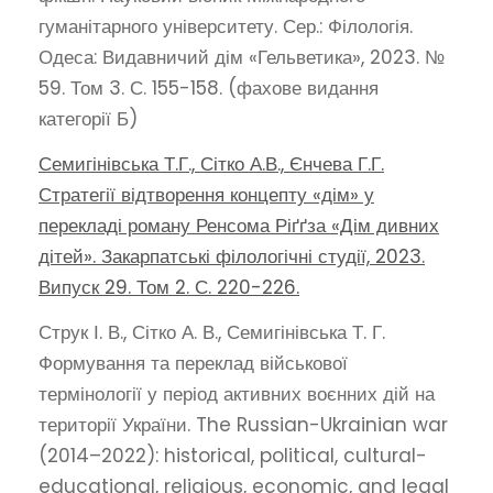
гуманітарного університету. Сер.: Філологія.
Одеса: Видавничий дім «Гельветика», 2023. №
59. Том 3. С. 155-158. (фахове видання
категорії Б)
Семигінівська Т.Г., Сітко А.В., Єнчева Г.Г.
Стратегії відтворення концепту «дім» у
перекладі роману Ренсома Ріґґза «Дім дивних
дітей». Закарпатські філологічні студії, 2023.
Випуск 29. Том 2. С. 220-226.
Струк І. В., Сітко А. В., Семигінівська Т. Г.
Формування та переклад військової
термінології у період активних воєнних дій на
території України. The Russian-Ukrainian war
(2014–2022): historical, political, cultural-
educational, religious, economic, and legal