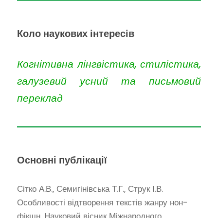
Коло наукових інтересів
Когнітивна лінгвістика, стилістика,
галузевий усний та письмовий
переклад
Основні публікації
Сітко А.В., Семигінівська Т.Г., Струк І.В.
Особливості відтворення текстів жанру нон-
фікшн. Науковий вісник Міжнародного