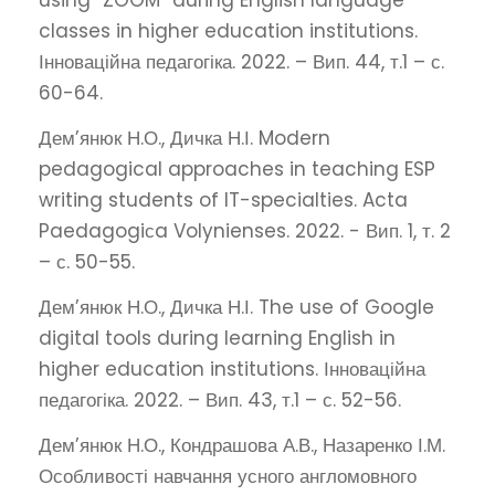
classes in higher education institutions.
Інноваційна педагогіка. 2022. – Вип. 44, т.1 – с.
60-64.
Дем’янюк Н.О., Дичка Н.І. Modern
pedagogical approaches in teaching ESP
writing students of IT-specialties. Acta
Paedagogiсa Volynienses. 2022. - Вип. 1, т. 2
– с. 50-55.
Дем’янюк Н.О., Дичка Н.І. The use of Google
digital tools during learning English in
higher education institutions. Інноваційна
педагогіка. 2022. – Вип. 43, т.1 – с. 52-56.
Дем’янюк Н.О., Кондрашова А.В., Назаренко І.М.
Особливості навчання усного англомовного