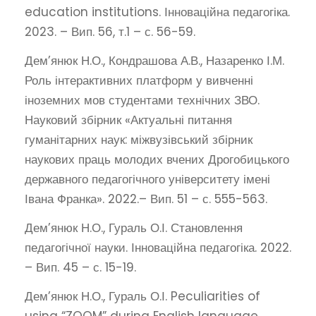
education institutions. Інноваційна педагогіка.
2023. – Вип. 56, т.1 – с. 56-59.
Дем’янюк Н.О., Кондрашова А.В., Назаренко І.М.
Роль інтерактивних платформ у вивченні
іноземних мов студентами технічних ЗВО.
Науковий збірник «Актуальні питання
гуманітарних наук: міжвузівський збірник
наукових праць молодих вчених Дрогобицького
державного педагогічного університету імені
Івана Франка». 2022.– Вип. 51 – с. 555-563.
Дем’янюк Н.О., Гураль О.І. Становлення
педагогічної науки. Інноваційна педагогіка. 2022.
– Вип. 45 – с. 15-19.
Дем’янюк Н.О., Гураль О.І. Peculiarities of
using “ZOOM” during English language