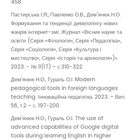
458.
Пастирська І.Я., Павленко О.В., Дем'янюк Н.О.
Формування та тенденції девелопінгу нових
жанрів інтернет-змі. Журнал «Вісник науки та
освіти (Серія «Філологія», Серія «Педагогіка»,
Серія «Соціологія», Серія «Культура і
мистецтво», Серія «Історія та археологія»)».
2023. - № 11(17) – с.310-322.
Дем’янюк Н.О., Гураль О.І. Modern
pedagogical tools in foreign languages
teaching. Інноваційна педагогіка. 2023. – Вип.
56, т.2 – с. 197-200.
Дем’янюк Н.О., Гураль О.І. The use of
advanced capabilities of Google digital
tools during learning English in higher