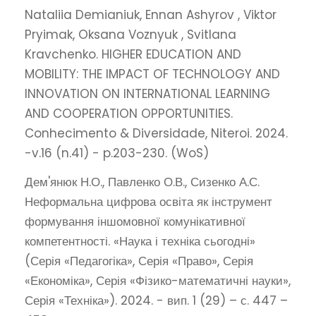
Nataliia Demianiuk, Ennan Ashyrov , Viktor
Pryimak, Oksana Voznyuk , Svitlana
Kravchenko. HIGHER EDUCATION AND
MOBILITY: THE IMPACT OF TECHNOLOGY AND
INNOVATION ON INTERNATIONAL LEARNING
AND COOPERATION OPPORTUNITIES.
Conhecimento & Diversidade, Niteroi. 2024.
-v.16 (n.41) - p.203-230. (WoS)
Дем'янюк Н.О., Павленко О.В., Сизенко А.С.
Неформальна цифрова освіта як інструмент
формування іншомовної комунікативної
компетентності. «Наука і техніка сьогодні»
(Серія «Педагогіка», Серія «Право», Серія
«Економіка», Серія «Фізико-математичні науки»,
Серія «Техніка»). 2024. - вип. 1 (29) – с. 447 –