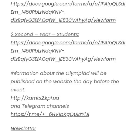
https://docs.google.com/forms/d/e/1FAIpQLSdi
Em_l450PbLrNdqKNV-
d1zBqfyG3EfAGqfW_jE83CVAhyAg/viewform
2 Second – Year – Students:
https://docs.google.com/forms/d/e/1FAIpQLSdi
Em_l450PbLrNdqKNV-
d1zBqfyG3EfAGqfW_jE83CVAhyAg/viewform
Information about the Olympiad will be
published on the website the day before the
event:
http://kamts2.kpi.ua
and Telegram channels
https://t.me/+_6HV1bKgQUkzYjJi
Newsletter