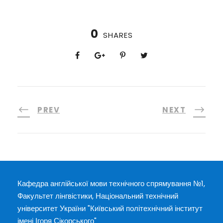
0
SHARES
PREV
NEXT
Кафедра англійської мови технічного спрямування №1,
Факультет лінгвістики, Національний технічний
університет України "Київський політехнічний інститут
імені Ігоря Сікорського"