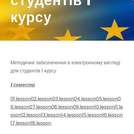
студентів 1
курсу
Методичне забезпечення в електронному вигляді
для студентів 1 курсу
1 семестр
01.lesson
02.lesson
03.lesson
04.lesson
05.lesson
0
6.lesson
07.lesson
08.lesson
09.lesson
10.lesson
11.le
sson
12.lesson
13.lesson
14.lesson
15.lesson
16.lesson
17.lesson
18.lesson