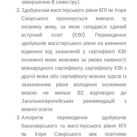
завершенню 8 семестру).
Здобувачам магістерського рівня КПІ ім. Ігоря
Сікорського пропонується вивчати ту
іноземну мову, за якою складався єдиний
вступний іспит (ЄВІ). Переведення
здобувачів магістерського рівня на вивчення
відмінної від зазначеній у сертифікаті ЄВІ
іноземної мови можливе за умови наявності
міжнародного сертифікату, сертифікату ЄВІ з
другої мови або сертифікату мовних курсів із
зазначенням рівня володіння іноземною
мовою не менше В2 відповідно до
Загальноєвропейських рекомендацій з
мовної освіти.
Алгоритм переведення здобувачів
бакалаврського та магістерського рівня КПІ
ім. Ігоря Сікорського між освітніми