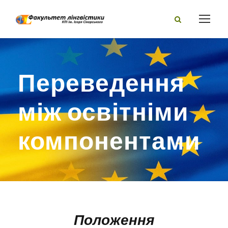
Переведення
між освітніми
компонентами
Положення