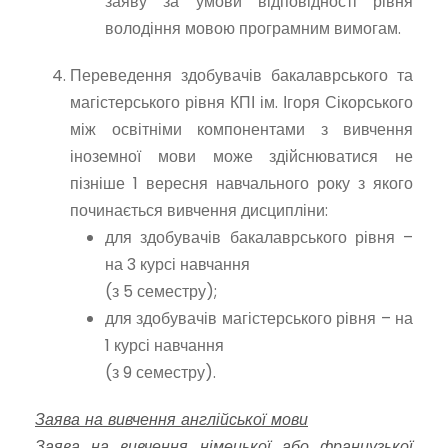
заяву за умови відповідності рівня
володіння мовою програмним вимогам.
Переведення здобувачів бакалаврського та
магістерського рівня КПІ ім. Ігоря Сікорського
між освітніми компонентами з вивчення
іноземної мови може здійснюватися не
пізніше 1 вересня навчального року з якого
починається вивчення дисципліни:
для здобувачів бакалаврського рівня –
на 3 курсі навчання
(з 5 семестру);
для здобувачів магістерського рівня – на
1 курсі навчання
(з 9 семестру).
Заява на вивчення англійської мови
Заява на вивчення німецької або французької