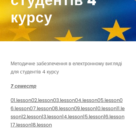
студентів 4
курсу
Методичне забезпечення в електронному вигляді
для студентів 4 курсу
7 семестр
01.lesson
02.lesson
03.lesson
04.lesson
05.lesson
0
6.lesson
07.lesson
08.lesson
09.lesson
10.lesson
11.le
sson
12.lesson
13.lesson
14.lesson
15.lesson
16.lesson
17.lesson
18.lesson