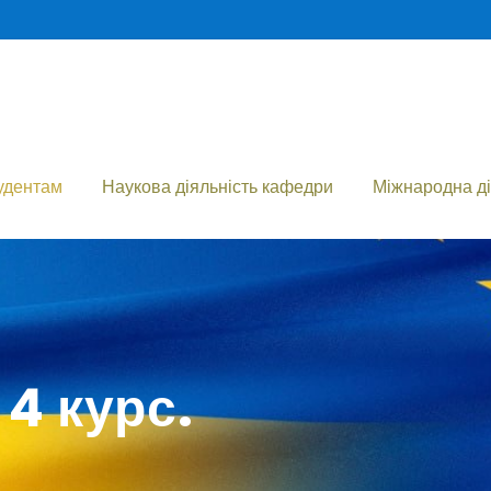
удентам
Наукова діяльність кафедри
Міжнародна ді
4 курс.