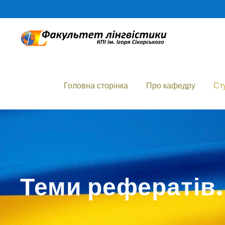
Головна сторінка
Про кафедру
Ст
Теми рефератів. 