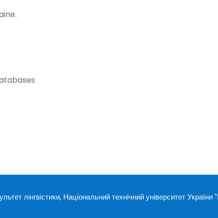
aine.
Databases
ьтет лінгвістики, Національний технічний університет України "Ки