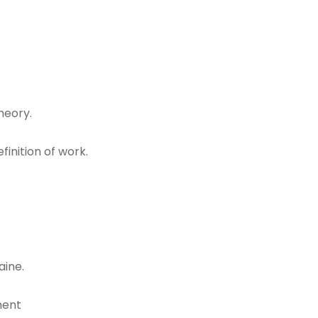
heory.
nition of work.
.
aine.
ment