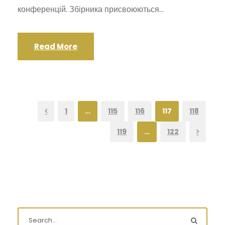
конференцій. Збірника присвоюються...
Read More
1
…
115
116
117
118
119
…
122