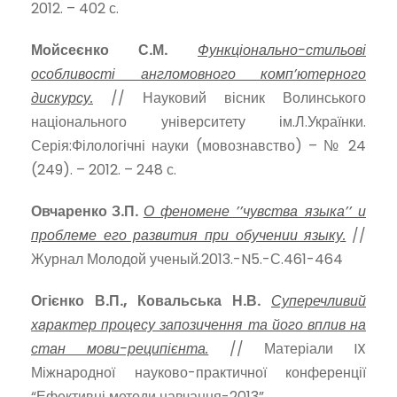
2012. – 402 с.
Мойсеєнко С.М.
Функціонально-стильові
особливості англомовного комп’ютерного
дискурсу.
// Науковий вісник Волинського
національного університету ім.Л.Українки.
Серія:Філологічні науки (мовознавство) – № 24
(249). – 2012. – 248 с.
Овчаренко З.П.
О феномене ’’чувства языка’’ и
проблеме его развития при обучении языку.
//
Журнал Молодой ученый.2013.-N5.-С.461-464
Огієнко В.П., Ковальська Н.В.
Суперечливий
характер процесу запозичення та його вплив на
стан мови-реципієнта.
// Матеріали IX
Міжнародної науково-практичної конференції
“Ефективні методи навчання-2013”.