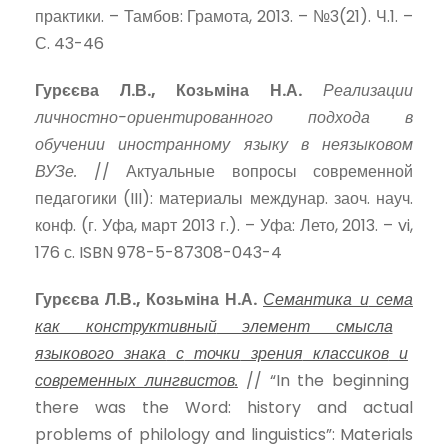
практики. – Тамбов: Грамота, 2013. – №3(21). Ч.1. –
С. 43-46
Гурєєва Л.В., Козьміна Н.А.
Реализации
личностно-ориентированного подхода в
обучении иностранному языку в неязыковом
ВУЗе.
// Актуальные вопросы современной
педагогики (III): материалы междунар. заоч. науч.
конф. (г. Уфа, март 2013 г.). – Уфа: Лето, 2013. – vi,
176 с. ISBN 978-5-87308-043-4
Гурєєва
Л
.В
., Козьміна
Н
.А
.
Семантика
и
сема
как
конструктивный
элемент
смысла
языкового
знака
с
точки
зрения
классиков
и
современных
лингвистов
.
// “In the beginning
there was the Word: history and actual
problems of philology and linguistics”: Materials