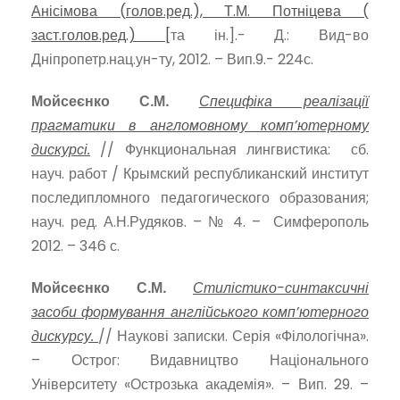
Анісімова (голов.ред.), Т.М. Потніцева (
заст.голов.ред.) [
та ін.].- Д.: Вид-во
Дніпропетр.нац.ун-ту, 2012. – Вип.9.- 224с.
Мойсеєнко С.М.
Специфіка реалізації
прагматики в англомовному комп’ютерному
дискурсі.
// Функциональная лингвистика: сб.
науч. работ / Крымский республиканский институт
последипломного педагогического образования;
науч. ред. А.Н.Рудяков. – № 4. – Симферополь
2012. – 346 с.
Мойсеєнко С.М.
Стилістико-синтаксичні
засоби формування англійського комп’ютерного
дискурсу.
// Наукові записки. Серія «Філологічна».
– Острог: Видавництво Національного
Університету «Острозька академія». – Вип. 29. –