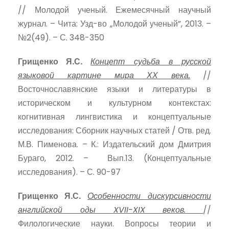
// Молодой ученый. Ежемесячный научный
журнал. – Чита: Узд-во „Молодой ученый”, 2013. –
№2(49). – С. 348-350
Грищенко Я.С.
Концепт судьба в русской
языковой картине мира ХХ века.
//
Восточнославянские языки и литературы в
историческом и культурном контекстах:
когнитивная лингвистика и концептуальные
исследования: Сборник научных статей / Отв. ред.
М.В. Пименова. – К.: Издательский дом Дмитрия
Бураго, 2012. – Вып.13. (Концептуальные
исследования). – С. 90-97
Грищенко Я.С.
Особенности дискурсивности
английской оды
XVII-
XIX веков.
//
Филологические науки. Вопросы теории и