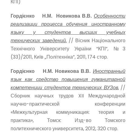
КПІ)
Гордієнко Н.М. Новикова В.В.
Особенности
реализации процесса обучения иностранному
языку у студентов высших учебных
технических заведений.
// Вісник Національного
Технічного Університету України “КПІ”, №3
(33)/2011, Київ „Політехніка”, 2011, 174 стор.
Гордієнко Н.М. Новикова В.В.
Иностранный
язык как средство повышения гуманитарной
компетенции студентов технических ВУЗов.
//
Сборник научных трудов XII Международной
научно-практической конференции
«Межкультурная коммуникация: теория и
практика», Томск: Изд-во Томского
политехнического университета, 2012, 320 стор.