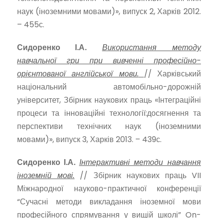
наук (іноземними мовами)», випуск 2, Харків 2012.
– 455с.
Сидоренко І.А.
Використання методу
навчальної гри при вивченні професійно-
орієнтованої англійської мови.
// Харківський
національний автомобільно-дорожній
університет, Збірник наукових праць «Інтеграційні
процеси та інноваційні технології:досягнення та
перспективи технічних наук (іноземними
мовами)», випуск 3, Харків 2013. – 439с.
Сидоренко І.А.
Інтерактивні методи навчання
іноземній мові.
// Збірник наукових праць VII
Міжнародної науково-практичної конференції
“Сучасні методи викладання іноземної мови
професійного спрямування у вищій школі” On-