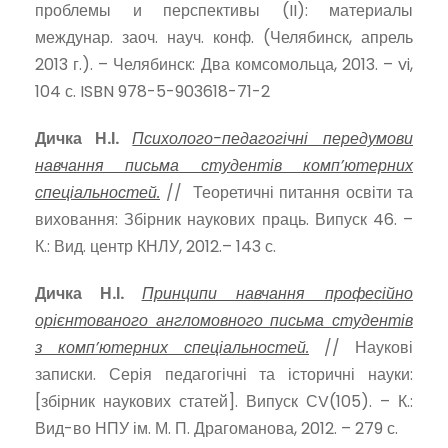
проблемы и перспективы (II): материалы
междунар. заоч. науч. конф. (Челябинск, апрель
2013 г.). – Челябинск: Два комсомольца, 2013. – vi,
104 с. ISBN 978-5-903618-71-2
Дичка Н.І.
Психолого-педагогічні передумови
навчання письма студентів комп’ютерних
спеціальностей.
// Теоретичні питання освіти та
виховання: Збірник наукових праць. Випуск 46. –
К.: Вид. центр КНЛУ, 2012.– 143 с.
Дичка Н.І.
Принципи навчання професійно
орієнтованого англомовного письма студентів
з комп’ютерних спеціальностей.
// Наукові
записки. Серія педагогічні та історичні науки:
[збірник наукових статей]. Випуск СV(105). – К.:
Вид-во НПУ ім. М. П. Драгоманова, 2012. – 279 с.