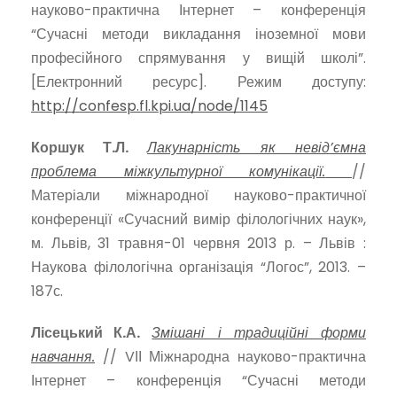
науково-практична Інтернет – конференція
“Сучасні методи викладання іноземної мови
професійного спрямування у вищій школі”.
[Електронний ресурс]. Режим доступу:
http://confesp.fl.kpi.ua/node/1145
Коршук Т.Л.
Лакунарність як невід’ємна
проблема міжкультурної комунікації.
//
Матеріали міжнародної науково-практичної
конференції «Сучасний вимір філологічних наук»,
м. Львів, 31 травня-01 червня 2013 р. – Львів :
Наукова філологічна організація “Логос”, 2013. –
187с.
Лісецький К.А.
Змішані і традиційні форми
навчання.
// VІІ Міжнародна науково-практична
Інтернет – конференція “Сучасні методи