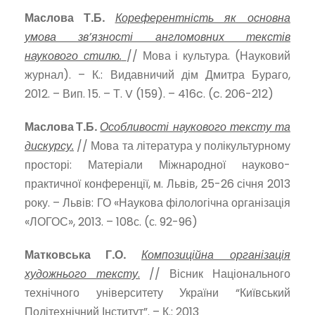
Маслова Т.Б.
Кореферентність як основна
умова зв’язності англомовних текстів
наукового стилю.
// Мова і культура. (Науковий
журнал). – К.: Видавничий дім Дмитра Бураго,
2012. – Вип. 15. – Т. V (159). – 416c. (c. 206-212)
Маслова Т.Б.
Особливості наукового тексту та
дискурсу.
// Мова та література у полікультурному
просторі: Матеріали Міжнародної науково-
практичної конференції, м. Львів, 25-26 січня 2013
року. – Львів: ГО «Наукова філологічна організація
«ЛОГОС», 2013. – 108с. (с. 92-96)
Матковська Г.О.
Композиційна організація
художнього тексту
.
// Вісник Національного
технічного університету України “Київський
Політехнічний Інститут”. – К.: 2013