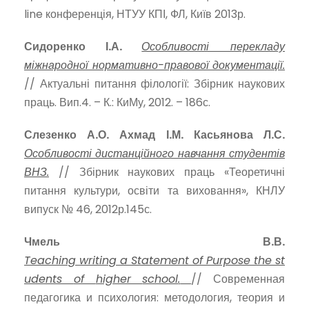
line конференція, НТУУ КПІ, ФЛ, Київ 2013р.
Сидоренко І.А.
Особливості перекладу
міжнародної нормативно-правової документації.
// Актуальні питання філології: Збірник наукових
праць. Вип.4. – К.: КиМу, 2012. – 186с.
Слезенко А.О. Ахмад І.М. Касьянова Л.С.
Особливості дистанційного навчання студентів
ВНЗ.
// Збірник наукових праць «Теоретичні
питання культури, освіти та виховання», КНЛУ
випуск № 46, 2012р.145с.
Чмель В.В.
Teaching
writing
a
Statement
of
Purpose
the
st
udents
of
higher
school
.
// Современная
педагогика и психология: методология, теория и