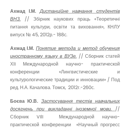
Ахмад І.М.
Дистанційне навчання студентів
ВНЗ.
// Збірник наукових праць «Теоретичні
питання культури, освіти та виховання», КНЛУ
випуск № 45, 2012р.- 188с.
Ахмад І.М.
Понятие метода и метод обучения
иностранному языку в ВУЗе.
// Сборник статей
ХІI Международной научно- практической
конференции «Лингвистические и
культурологические традиции и инновации» / Под
ред. Н.А. Качалова. Томск, 2012г.-260с.
Боєва Ю.В.
Застосування тестів навчальних
досягнень при викладанні іноземної мови.
//
Сборник VIІI Международной научно-
практической конференции «Научный прогресс