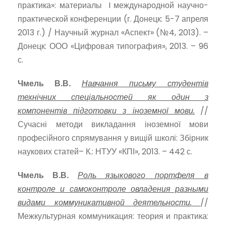
практика»: материалы I международной научно-
практической конференции (г. Донецк: 5-7 апреля
2013 г.) / Научный журнал «Аспект» (№4, 2013). –
Донецк: ООО «Цифровая типография», 2013. – 96
с.
Чмель В.В.
Навчання письму студентів
технічних спеціальностей як один з
компонентів підготовки з іноземної мови.
//
Сучасні методи викладання іноземної мови
професійного спрямування у вищій школі: Збірник
наукових статей– К.: НТУУ «КПІ», 2013. – 442 с.
Чмель В.В.
Роль языкового портфеля в
контроле и самоконтроле овладения разными
видами коммуникативной деятельности.
//
Межкультурная коммуникация: теория и практика: