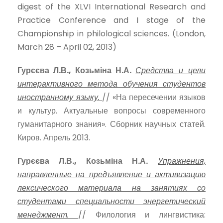
digest of the XLVI International Research and
Practice Conference and I stage of the
Championship in philological sciences. (London,
March 28 – April 02, 2013)
Гурєєва Л.В., Козьміна Н.А.
Средства и цели
интерактивного метода обучения студентов
иностранному языку.
// «На пересечении языков
и культур. Актуальные вопросы современного
гуманитарного знания». Сборник научных статей.
Киров. Апрель 2013.
Гурєєва Л.В., Козьміна Н.А.
Упражнения,
направленные на предъявление и активизацию
лексического материала на занятиях со
студентами специальности энергетический
менеджмент.
// Филология и лингвистика: