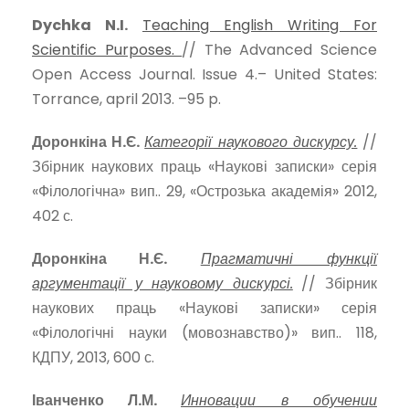
Dychka N.I.
Teaching English Writing For
Scientific Purposes.
// The Advanced Science
Open Access Journal. Issue 4.– United States:
Torrance, april 2013. –95 p.
Доронкіна Н.Є.
Категорії наукового дискурсу.
//
Збірник наукових праць «Наукові записки» серія
«Філологічна» вип.. 29, «Острозька академія» 2012,
402 с.
Доронкіна Н.Є.
Прагматичні функції
аргументації у науковому дискурсі.
// Збірник
наукових праць «Наукові записки» серія
«Філологічні науки (мовознавство)» вип.. 118,
КДПУ, 2013, 600 с.
Іванченко Л.М.
Инновации в обучении