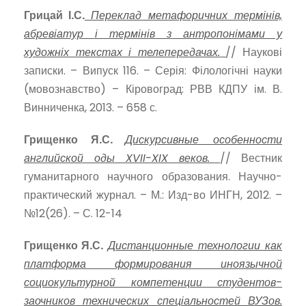
Грицай І.С.
Переклад метафоричних термінів,
абревіатур і термінів з антропонімами у
художніх текстах і телепередачах.
// Наукові
записки. – Випуск 116. – Серія: Філологічні науки
(мовознавство) – Кіровоград: РВВ КДПУ ім. В.
Винниченка, 2013. – 658 с.
Грищенко Я.С.
Дискурсивные особенности
английской оды
XVII-
XIX веков.
// Вестник
гуманитарного научного образования. Научно-
практический журнал. – М.: Изд-во ИНГН, 2012. –
№12(26). – С. 12-14
Грищенко Я.С.
Дистанционные технологии как
платформа формирования иноязычной
социокультурной компетенции студентов-
заочников технических спеціальностей ВУЗов.