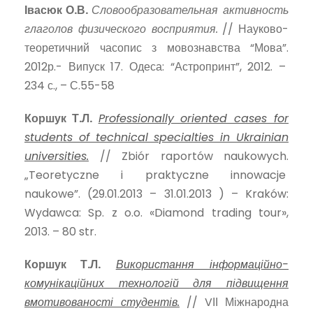
Івасюк О.В.
Словообразовательная активность
глаголов физического восприятия.
// Науково-
теоретичний часопис з мовознавства “Мова”.
2012р.- Випуск 17. Одеса: “Астропринт”, 2012. –
234 с., – С.55-58
Коршук Т.Л.
Professionally oriented cases for
students of technical specialties in Ukrainian
universities.
// Zbiór raportów naukowych.
„Teoretyczne i praktyczne innowacje
naukowe”. (29.01.2013 – 31.01.2013 ) – Kraków:
Wydawca: Sp. z o.o. «Diamond trading tour»,
2013. – 80 str.
Коршук Т.Л.
Використання інформаційно-
комунікаційних технологій для підвищення
вмотивованості студентів.
// VІІ Міжнародна