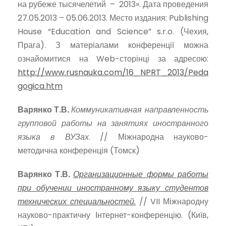
на рубеже тысячелетий – 2013». Дата проведения
27.05.2013 – 05.06.2013. Место издания: Publishing
House “Education and Science” s.r.o. (Чехия,
Прага). З матеріалами конференції можна
ознайомитися на Web-сторінці за адресою:
http://www.rusnauka.com/16_NPRT_2013/Peda
gogica.htm
Варянко Т.В.
Коммуникативная направленность
групповой работы на занятиях иностранного
языка в ВУЗах
. // Міжнародна науково-
методична конференція (Томск)
Варянко Т.В.
Организационные формы работы
при обучении иностранному языку студентов
технических специальностей.
// VII Міжнародну
науково-практичну Інтернет-конференцію. (Київ,