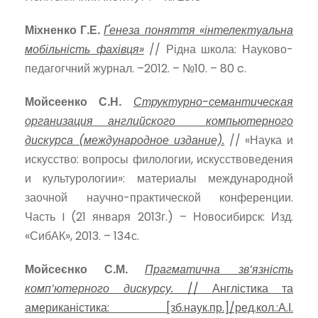
Міхненко Г.Е.
Ґенеза поняття «інтелектуальна
мобільність фахівця»
// Рідна школа: Науково-
педагогчний журнал. –2012. – №10. – 80 c.
Мойсеенко С.Н.
Структурно-семантическая
организация английского компьютерного
дискурса (международное издание).
// «Наука и
искусство: вопросы филологии, искусствоведения
и культурологии»: материалы международной
заочной научно-практической конференции.
Часть I (21 января 2013г.) – Новосибирск: Изд.
«СибАК», 2013. – 134с.
Мойсеєнко С.М.
Прагматична зв’язність
комп’ютерного дискурсу.
// Англістика та
американістика: [зб.наук.пр.]/ред.кол.:А.І.