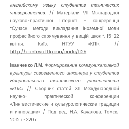
английскому языку студентов технических
университетов.
// Матеріали VІІ Міжнародної
науково-практичної Інтернет – конференції
“Сучасні методи викладання іноземної мови
професійного спрямування у вищій школі”, 15-22
квітня. Київ, НТУУ «КПІ». //
http://confesp.fl.kpi.ua/node/1125
Іванченко Л.М.
Формирование коммуникативной
культуры современного инженера у студентов
Национального технического университета
«КПИ»
// Сборник статей ХІI Международной
научно- практической конференции
«Лингвистические и культурологические традиции
и инновации» / Под ред. Н.А. Качалова. Томск,
2012 г.-320 с.