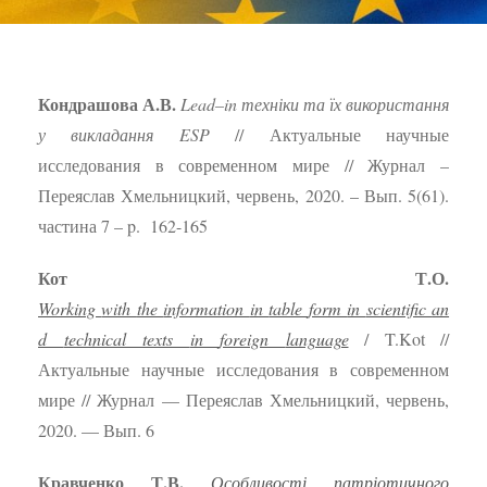
Кондрашова А.В.
Lead
–
in
техніки та їх використання
у викладання
ESP
// Актуальные научные
исследования в современном мире // Журнал –
Переяслав Хмельницкий, червень, 2020. – Вып. 5(61).
частина 7 – p. 162-165
Кот Т.О.
Working
with
the
information
in
table
form
in
scientific
an
d
technical
texts
in
foreign
language
/ T.Kot //
Актуальные научные исследования в современном
мире // Журнал — Переяслав Хмельницкий, червень,
2020. — Вып. 6
Кравченко Т.В.
Особливості патріотичного