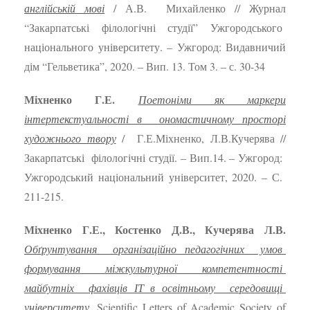
англійській мові
/ А.В. Михайленко // Журнал
“Закарпатські філологічні студії” Ужгородського
національного університету. – Ужгород: Видавничий
дім “Гельветика”, 2020. – Вип. 13. Том 3. – с. 30-34
Міхненко Г.Е.
Поетоніми як маркери
інтертекстуальності в ономастичному просторі
художнього твору
/ Г.Е.Міхненко, Л.В.Кучерява //
Закарпатські філологічні студії. – Вип.14. – Ужгород:
Ужгородський національний університет, 2020. – С.
211-215.
Міхненко Г.Е., Костенко Д.В., Кучерява Л.В.
Обґрунтування організаційно педагогічних умов
формування міжкультурної компетентності
майбутніх фахівців ІТ в освітньому середовищі
університету.
Scientific Letters of Academic Society of