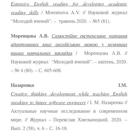
Extensive
English
reading
for
developing
academic
reading
skills
/ Morentsova A.V. // Науковий журнал
“Молодий вчений”. – травень 2020. – №5 (81).
Моренцова А.В.
Самостійне екстенсивне читання
адаптованих книг англійською мовою у немовних
вищих навчальних закладах
/ Моренцова А.В. //
Науковий журнал “Молодий вчений”. – квітень, 2020.
– № 4 (80). – С. 605-608.
Назаренко І.М.
Creative
thinking
development
while
teaching
English
speaking
to
future
software
engineers
/ І. М. Назаренко //
Актуальные научные исследование в современном
мире. // Журнал – Переяслав Хмельницкий, 2020. –
Вып. 2 (58), ч. 6 – С. 16-18.