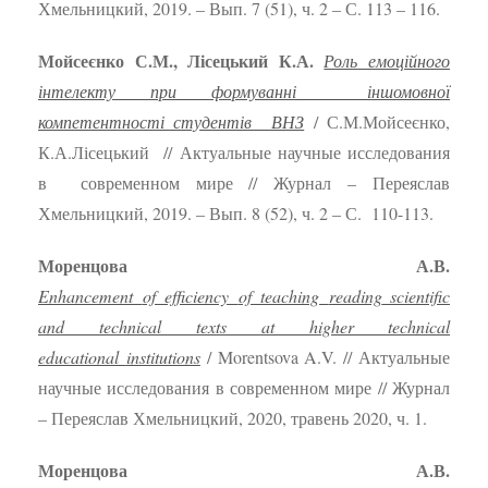
Хмельницкий, 2019. – Вып. 7 (51), ч. 2 – С. 113 – 116.
Мойсеєнко С.М., Лісецький К.А.
Роль емоційного
інтелекту при формуванні іншомовної
компетентності студентів ВНЗ
/ С.М.Мойсеєнко,
К.А.Лісецький // Актуальные научные исследования
в современном мире // Журнал – Переяслав
Хмельницкий, 2019. – Вып. 8 (52), ч. 2 – С. 110-113.
Моренцова А.В.
Enhancement
of
efficiency
of
teaching
reading
scientific
and
technical
texts
at
higher
technical
educational
institutions
/ Morentsova A.V. // Актуальные
научные исследования в современном мире // Журнал
– Переяслав Хмельницкий, 2020, травень 2020, ч. 1.
Моренцова А.В.