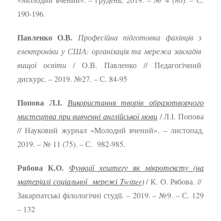
190-196.
Павленко О.В.
Професійна підготовка фахівців з
електроніки у США: організація та мережа закладів
вищої освіти
/ О.В. Павленко // Педагогічний
дискурс. – 2019. №27. – С. 84-95
Попова Л.І.
Використання творів образотворчого
мистецтва при вивченні англійської мови
/ Л.І. Попова
// Науковий журнал «Молодий вчений». – листопад,
2019. – № 11 (75). – С. 982-985.
Рябова К.О.
Функції хештегу як мікротексту (на
матеріалі соціальної мережі
Twitter
)
/ К. О. Рябова. //
Закарпатські філологічні студії. – 2019. – №9. – С. 129
– 132