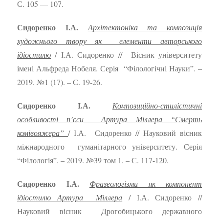
С. 105 — 107.
Сидоренко І.А.
Архітектоніка та композиція
художнього твору як елементи авторського
ідіостилю
/ І.А. Сидоренко // Вісник університету
імені Альфреда Нобеля. Серія “Філологічні Науки”. –
2019. №1 (17). – С. 19-26.
Сидоренко І.А.
Композиційно-стилістичні
особливості п’єси Артура Міллера “Смерть
комівояжера”
/ І.А. Сидоренко // Науковий вісник
міжнародного гуманітарного університету. Серія
“Філологія”. – 2019. №39 том 1. – С. 117-120.
Сидоренко І.А.
Фразеологізми як компонент
ідіостилю Артура Міллера
/ І.А. Сидоренко //
Науковий вісник Дрогобицького державного