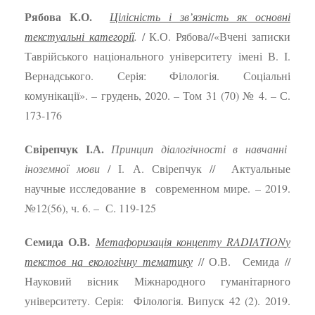
Рябова К.О.
Цілісність і зв’язність як основні
текстуальні категорії
.
/ К.О. Рябова//«Вчені записки
Таврійського національного університету імені В. І.
Вернадського. Серія: Філологія. Соціальні
комунікації». – грудень, 2020. – Том 31 (70) № 4. – С.
173-176
Свірепчук І.А.
Принцип діалогічності в навчанні
іноземної мови
/ І. А. Свірепчук // Актуальные
научные исследование в современном мире. – 2019.
№12(56), ч. 6. – С. 119-125
Семида О.В.
Метафоризація концепту
RADIATION
у
текстов на екологічну тематику
// О.В. Семида //
Науковий вісник Міжнародного гуманітарного
університету. Серія: Філологія. Випуск 42 (2). 2019.