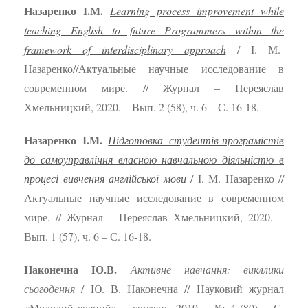
Назаренко
І
.
М
.
Learning process improvement while
teaching English to future Programmers within the
framework of interdisciplinary approach
/ І. М.
Назаренко//Актуальные научные исследование в
современном мире. // Журнал – Переяслав
Хмельницкий, 2020. – Вып. 2 (58), ч. 6 – С. 16-18.
Назаренко І.М.
Підготовка студентів-програмістів
до самоуправління власною навчальною діяльністю в
процесі вивчення англійської мови
/ І. М. Назаренко //
Актуальные научные исследование в современном
мире. // Журнал – Переяслав Хмельницкий, 2020. –
Вып. 1 (57), ч. 6 – С. 16-18.
Наконечна Ю.В.
Активне навчання: викллики
сьогодення
/ Ю. В. Наконечна // Науковий журнал
«Молодий вчений». – грудень, 2019. – № 4 (80). – С.