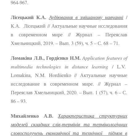
964-967.
Лісецький К.А.
Аудіювання в змішаному навчанні
/
К.А. Лісецький // Актуальные научные исследования
в современном мире // Журнал – Переяслав
Хмельницкий, 2019. – Вып. 3 (59), ч. 5 – С. 68 – 71.
Ломакіна Л.В., Гордієнко Н.М.
Application features of
multimedia technologies in distance learning
/ L.V.
Lomakina, N.M. Hordiienko // Актуальные научные
исследование в современном мире. // Журнал –
Переяслав Хмельницкий, 2020. – Вып. 1 (57), ч. 6 – С.
86 – 93.
Михайленко А.В.
Характеристика структурних
моделей складних слів-термінів та термінологічних
словосполучень економічної та технічної підмов в