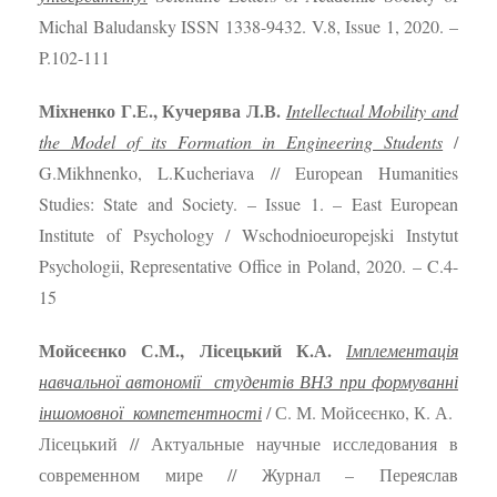
Michal Baludansky ISSN 1338-9432. V.8, Issue 1, 2020. –
P.102-111
Міхненко
Г.Е., Кучерява Л.В.
Intellectual Mobility and
the Model of its Formation in Engineering Students
/
G.Mikhnenko, L.Kucheriava // European Humanities
Studies: State and Society. – Issue 1. – East European
Institute of Psychology / Wschodniоeuropejski Instytut
Psychologii, Representative Office in Poland, 2020. – C.4-
15
Мойсеєнко С.М., Лісецький К.А.
Імплементація
навчальної автономії студентів ВНЗ при формуванні
іншомовної компетентності
/ С. М. Мойсеєнко, К. А.
Лісецький // Актуальные научные исследования в
современном мире // Журнал – Переяслав