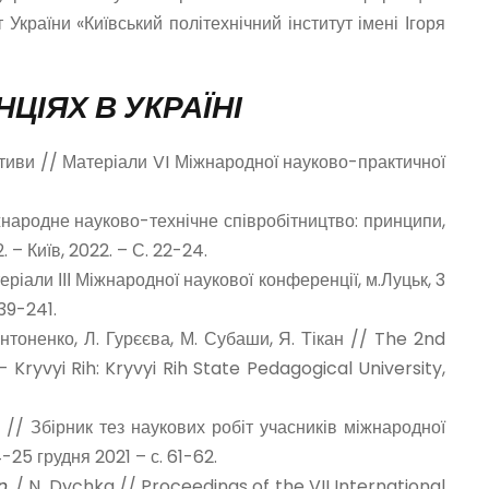
 України «Київський політехнічний інститут імені Ігоря
ІЯХ В УКРАЇНІ
тиви // Матеріали VI Міжнародної науково-практичної
жнародне науково-технічне співробітництво: принципи,
– Київ, 2022. – С. 22-24.
теріали ІІІ Міжнародної наукової конференції, м.Луцьк, 3
39-241.
Антоненко, Л. Гурєєва, М. Субаши, Я. Тікан // The 2nd
Kryvyi Rih: Kryvyi Rih State Pedagogical University,
// Збірник тез наукових робіт учасників міжнародної
25 грудня 2021 – с. 61-62.
n.
/ N. Dychka // Proceedings of the VII International