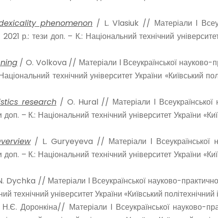
indexicality phenomenon
/ L. Vlasiuk // Матеріали І Все
 2021 р.: тези доп. – К.: Національний технічний університет
cning
/ O. Volkova // Матеріали І Всеукраїнської науково-п
: Національний технічний університет України «Київський полі
stics research
/ O. Hural // Матеріали І Всеукраїнської
зи доп. – К.: Національний технічний університет України «Киї
verview
/ L. Guryeyeva // Матеріали І Всеукраїнської н
зи доп. – К.: Національний технічний університет України «Киї
N. Dychka // Матеріали І Всеукраїнської науково-практичної
льний технічний університет України «Київський політехнічний і
Н.Є. Доронкіна// Матеріали І Всеукраїнської науково-пра