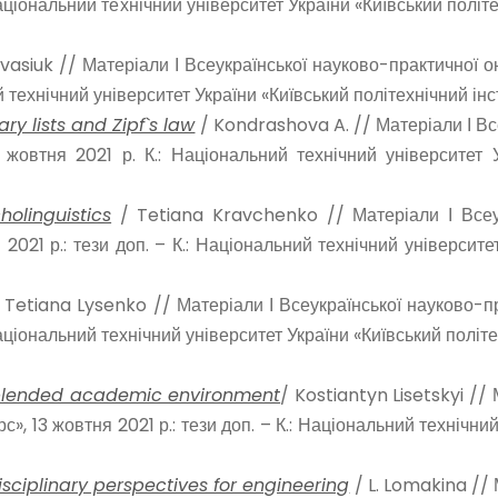
 Національний технічний університет України «Київський політех
Ivasiuk // Матеріали І Всеукраїнської науково-практичної о
ий технічний університет України «Київський політехнічний інст
y lists and Zipf`s law
/ Kondrashova A. // Матеріали І Вс
3 жовтня 2021 р. К.: Національний технічний університет У
olinguistics
/ Tetiana Kravchenko // Матеріали І Всеук
 2021 р.: тези доп. – К.: Національний технічний університет
 Tetiana Lysenko // Матеріали І Всеукраїнської науково-пр
 Національний технічний університет України «Київський політех
 blended academic environment
/ Kostiantyn Lisetskyi //
с», 13 жовтня 2021 р.: тези доп. – К.: Національний технічни
isciplinary perspectives for engineering
/ L. Lomakina // 