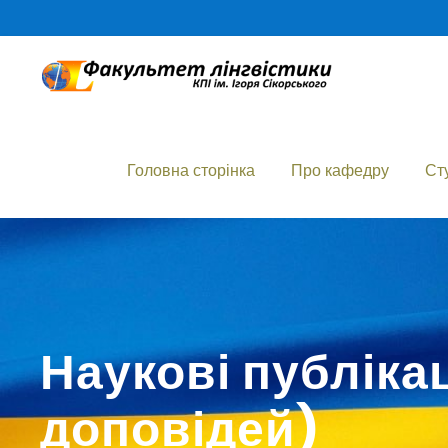
Головна сторінка
Про кафедру
Ст
Наукові публікац
доповідей)