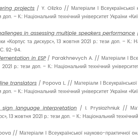
ering projects
/ Y. Olizko // Матеріали І Всеукраїнської
зи доп. – К.: Національний технічний університет України «Киї
allenges in assessing multiple speakers performance
/
ки «Корпус та дискурс», 13 жовтня 2021 р.: тези доп. – К.: 
 С. 92-94.
lementation in ESP
/ Parakhnevych A. // Матеріали І Все
 2021 р.: тези доп. – К.: Національний технічний університет
ne translators
/ Popova L. // Матеріали І Всеукраїнської
зи доп. – К.: Національний технічний університет України «Киї
n
sign
language
interpretation
/ I. Prysiazhniuk // Ма
с», 13 жовтня 2021 р.: тези доп. – К.: Національний технічни
bova // Матеріали І Всеукраїнської науково-практичної он