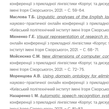
конференції з прикладної лінгвістики «Корпус та дискур
імені Ігоря Сікорського», 2021. – С. 59-64.
Маслова Т.Б.
Linguistic analyses of the English
науково-практичної онлайн конференції з прикладної 
«Київський політехнічний інститут імені Ігоря Сікорсько
Міхненко Г.Е.
Visual representation of research in
онлайн конференції з прикладної лінгвістики «Корпус т
інститут імені Ігоря Сікорського», 2021. – С. 68-71.
Мойсеєнко С.М.
New dimensions of computer comm
конференції з прикладної лінгвістики «Корпус та дискур
імені Ігоря Сікорського», 2021. – С. 72-75.
Моренцова А.В.
Using domain ontology for elimin
науково-практичної онлайн конференції з прикладної 
«Київський політехнічний інститут імені Ігоря Сікорсько
Назаренко І. М.
Automatic speech recognition syste
конференції з прикладної лінгвістики «Корпус та дискур
імені Ігоря Сікорського», 2021. – С. 81-83.