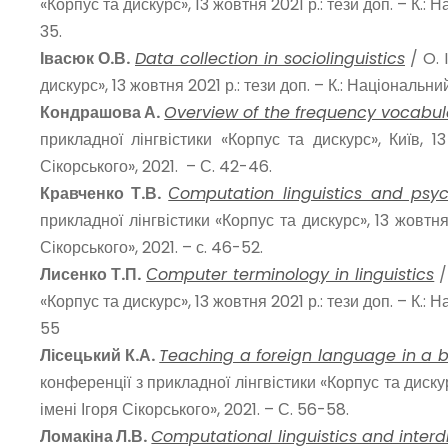
«Корпус та дискурс», 13 жовтня 2021 р.: тези доп. – К.:
35.
Івасюк О.В.
Data collection in sociolinguistics
/ O. 
дискурс», 13 жовтня 2021 р.: тези доп. – К.: Національн
Кондрашова А.
Overview of the frequency vocabular
прикладної лінгвістики «Корпус та дискурс», Київ, 1
Сікорського», 2021. – С. 42-46.
Кравченко Т.В.
Сomputation linguistics and psych
прикладної лінгвістики «Корпус та дискурс», 13 жовтня
Сікорського», 2021. – с. 46-52.
Лисенко Т.П.
Сomputer terminology in linguistics
/
«Корпус та дискурс», 13 жовтня 2021 р.: тези доп. – К.:
55
Лісецький К.А.
Teaching a foreign language in a
конференції з прикладної лінгвістики «Корпус та дискур
імені Ігоря Сікорського», 2021. – С. 56-58.
Ломакіна Л.В.
Computational linguistics and interd