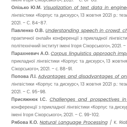
Олізько Ю.М.
Visualization of text data in engine
лінгвістики «Корпус та дискурс», 13 жовтня 2021 р.: те
2021. – С. 84-87.
Павленко О.В.
Understanding speech in crowd: ch
практичної онлайн конференції з прикладної лінгвісти
політехнічний інститут імені Ігоря Сікорського», 2021. –
Парахневич А.О.
Corpus linguistics approach imp
прикладної лінгвістики «Корпус та дискурс», 13 жовтня
Сікорського», 2021. – с. 88-91.
Попова Л.І.
Advantages and disadvantages of onli
лінгвістики «Корпус та дискурс», 13 жовтня 2021 р.: те
2021. – С. 95-98.
Присяжнюк І.С.
Challenges
and
prospectives
i
конференції з прикладної лінгвістики «Корпус та дискур
імені Ігоря Сікорського», 2021. – С. 99-102.
Рябова К.О.
Natural Language Processing
/ K. Ria