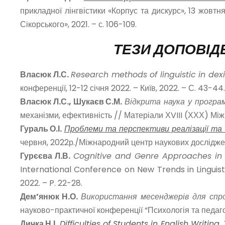
прикладної лінгвістики «Корпус та дискурс», 13 жовтня
Сікорського», 2021. – с. 106-109.
ТЕЗИ ДОПОВІД
Власюк Л.С.
Research
methods
of
linguistic
in dexi
конференції, 12-12 січня 2022. – Київ, 2022. – С. 43-44.
Власюк Л.С., Шукаєв С.М.
Відкрита наука у програ
механізми, ефективність // Матеріали ХVIII (ХХХ) Міжн
Гураль О.І.
Проблеми та перспективи реалізації та
червня, 2022р./Міжнародний центр наукових досліджен
Гурєєва Л.В.
Cognitive
and
Genre
Approaches
i
International Conference on New Trends in Linguisti
2022. – P. 22-28.
Дем’янюк Н.О.
Використання месенджерів для спр
науково-практичної конференції “Психологія та педаго
Дичка Н.І.
Difficulties of Students in English Writin