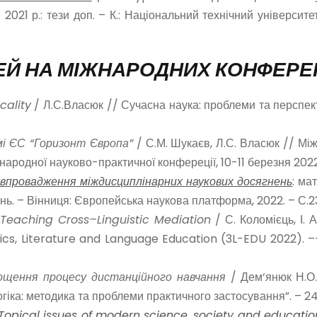
 2021 р.: тези доп. – К.: Національний технічний університет
ЕЙ НА МІЖНАРОДНИХ КОНФЕРЕНЦ
cality
/ Л.С.Власюк // Сучасна наука: проблеми та перспек
мі ЄС “Горизонт Європа”
/ С.М. Шукаєв, Л.С. Власюк // Мі
ародної науково-практичної конфереції, 10-11 березня 2022. 
 впровадження міждисциплінарних наукових досягнень
: ма
ь. – Вінниця: Європейська наукова платформа, 2022. – С.2
n
Teaching
Cross
–
Linguistic
Mediation
/ С. Коломієць, І. 
cs, Literature and Language Education (3L-EDU 2022). –– 
ощення процесу дистанційного навчання
/ Дем‘янюк Н.О. 
гіка: методика та проблеми практичного застосування”. – 24-
g. Topical issues of modern science, society and educatio