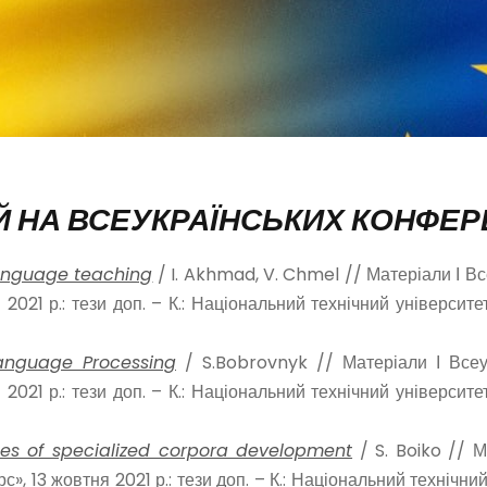
 НА ВСЕУКРАЇНСЬКИХ КОНФЕРЕ
 language teaching
/ I. Akhmad, V. Chmel // Матеріали І Вс
 2021 р.: тези доп. – К.: Національний технічний університет
anguage Processing
/ S.Bobrovnyk // Матеріали І Всеук
 2021 р.: тези доп. – К.: Національний технічний університет
es of specialized corpora development
/ S. Boiko // М
с», 13 жовтня 2021 р.: тези доп. – К.: Національний технічни