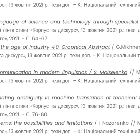
с», 13 жовтня 2021 р.: тези доп. – К.: Національний технічни
 language of science and technology through specialis
лінгвістики «Корпус та дискурс», 13 жовтня 2021 р.: тези д
го», 2021. – С. 64-67.
 the age of Industry 4.0: Graphical Abstract
/ G.Mikhnen
а дискурс», 13 жовтня 2021 р.: тези доп. – К.: Національний 
unication in modern linguistics / S. Moiseienko
// М
с», 13 жовтня 2021 р.: тези доп. – К.: Національний технічни
ating ambiguity in machine translation of technical 
лінгвістики «Корпус та дискурс», 13 жовтня 2021 р.: тези д
го», 2021. – С. 76-80.
ms: the possibilities and limitations
/ I. Nazarenko // 
с», 13 жовтня 2021 р.: тези доп. – К.: Національний технічни