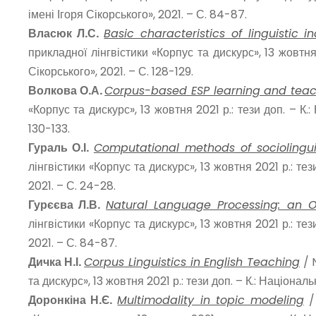
імені Ігоря Сікорського», 2021. – С. 84-87.
Власюк Л.С.
Basic characteristics of linguistic 
прикладної лінгвістики «Корпус та дискурс», 13 жовтня
Сікорського», 2021. – С. 128-129.
Волкова О.А.
Corpus-based ESP learning and tea
«Корпус та дискурс», 13 жовтня 2021 р.: тези доп. – К.
130-133.
Гураль О.І.
Computational methods of sociolingui
лінгвістики «Корпус та дискурс», 13 жовтня 2021 р.: те
2021. – С. 24-28.
Гурєєва Л.В.
Natural Language Processing: an O
лінгвістики «Корпус та дискурс», 13 жовтня 2021 р.: те
2021. – С. 84-87.
Дичка Н.І.
Corpus Linguistics in English Teaching
/ 
та дискурс», 13 жовтня 2021 р.: тези доп. – К.: Націона
Доронкіна Н.Є.
Multimodality in topic modeling
/ 