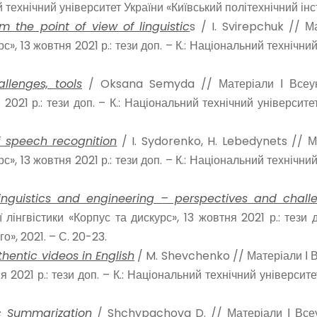
й технічний університет України «Київський політехнічний інст
 the point of view of linguistic
s / I. Svirepchuk // М
с», 13 жовтня 2021 р.: тези доп. – К.: Національний технічни
allenges, tools
/ Oksana Semyda // Матеріали І Всеукра
 2021 р.: тези доп. – К.: Національний технічний університет
 speech recognition
/ I. Sydorenko, H. Lebedynets // М
с», 13 жовтня 2021 р.: тези доп. – К.: Національний технічни
inguistics and engineering – perspectives and chall
лінгвістики «Корпус та дискурс», 13 жовтня 2021 р.: тези д
о», 2021. – С. 20-23.
hentic videos in English
/ M. Shevchenko // Матеріали І В
я 2021 р.: тези доп. – К.: Національний технічний університе
 Summarization
/ Shchypachova D. // Матеріали І Всеук