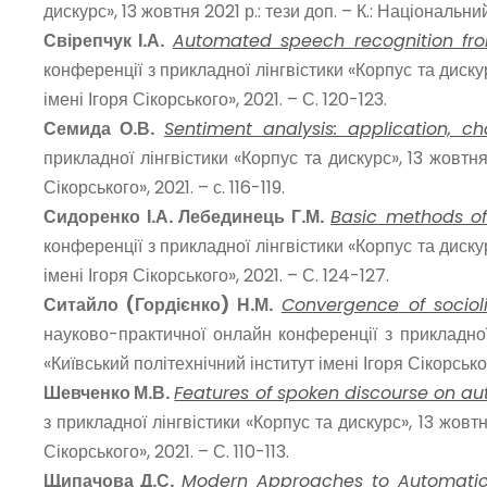
дискурс», 13 жовтня 2021 р.: тези доп. – К.: Національни
Свірепчук І.А.
Automated speech recognition from
конференції з прикладної лінгвістики «Корпус та дискур
імені Ігоря Сікорського», 2021. – С. 120-123.
Семида О.В.
Sentiment analysis: application, ch
прикладної лінгвістики «Корпус та дискурс», 13 жовтня
Сікорського», 2021. – с. 116-119.
Сидоренко І.А. Лебединець Г.М.
Basic methods of
конференції з прикладної лінгвістики «Корпус та дискур
імені Ігоря Сікорського», 2021. – С. 124-127.
Ситайло (Гордієнко) Н.М.
Convergence of sociol
науково-практичної онлайн конференції з прикладної 
«Київський політехнічний інститут імені Ігоря Сікорськог
Шевченко М.В.
Features of spoken discourse on aut
з прикладної лінгвістики «Корпус та дискурс», 13 жовтн
Сікорського», 2021. – С. 110-113.
Щипачова Д.С.
Modern Approaches to Automatic