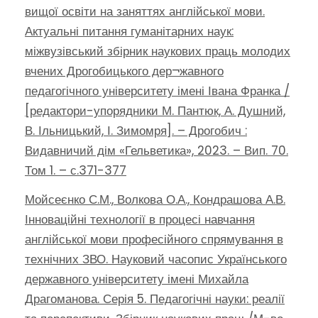
вищої освіти на заняттях англійської мови.
Актуальні питання гуманітарних наук:
міжвузівський збірник наукових праць молодих
вчених Дрогобицького дер¬жавного
педагогічного університету імені Івана Франка /
[редактори-упорядники М. Пантюк, А. Душний,
В. Ільницький, І. Зимомря]. – Дрогобич :
Видавничий дім «Гельветика», 2023. – Вип. 70.
Том 1. – с.371-377
Мойсеєнко С.М., Волкова О.А., Кондрашова А.В.
Інноваційні технології в процесі навчання
англійської мови професійного спрямування в
технічних ЗВО. Науковий часопис Українського
державного університету імені Михайла
Драгоманова. Серія 5. Педагогічні науки: реалії