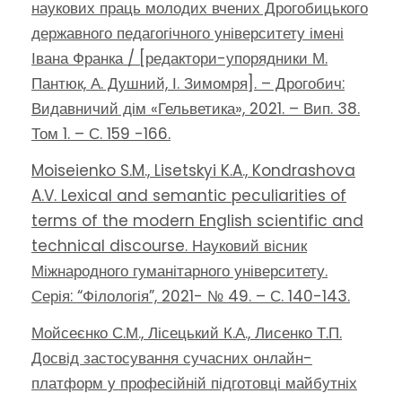
наукових праць молодих вчених Дрогобицького
державного педагогічного університету імені
Івана Франка / [редактори-упорядники М.
Пантюк, А. Душний, І. Зимомря]. – Дрогобич:
Видавничий дім «Гельветика», 2021. – Вип. 38.
Том 1. – С. 159 -166.
Moiseienko S.M., Lisetskyi K.A., Kondrashova
A.V. Lexical and semantic peculiarities of
terms of the modern English scientific and
technical discourse. Науковий вісник
Міжнародного гуманітарного університету.
Серія: “Філологія”, 2021- № 49. – С. 140-143.
Мойсеєнко С.М., Лісецький К.А., Лисенко Т.П.
Досвід застосування сучасних онлайн-
платформ у професійній підготовці майбутніх