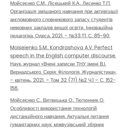
Мойсеєнко С.М., Лісецький К.А., Лисенко Т.П.
Організація змішаного навчання при активізації
англомовного словникового запасу студентів
немовних закладів вищої освіти. Інноваційна
педагогіка. Одеса, 2021. - №33.Т1. С. 85-90.
Moiseienko S.M., Kondrashova A.V. Perfect
speech in the English computer discourse.
Наук. журнал «Вчені записки ТНУ імені В.І.
Вернадського. Серія: Філологія. Журналістика».
– квітень, 2021. – Том 32 (71) №2 Ч.1 – С. 152-
156.
Мойсеєнко С., Витвицька О., Тютюнник О.
Особливості використання технологій
дистанційного навчання. Актуальні питання
гуманітарних наук: міжвузівський збірник