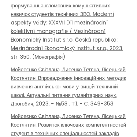
формуванні англомовних комунікативних
навичок студентів технічних ЗВО. Moderní
aspekty vědy: XXXVІI Díl mezinárodní
kolektivní monografie / Mezinárodní
Ekonomický Institut s.r.o. Česká republika:
Mezinárodní Ekonomický Institut s.r.o., 2023.
str. 350. (Монографія)
Мойсеєнко Світлана, Лисенко Тетяна, Лісецький
Костянтин. Впровадження інноваційних методик
вивчення англійської мови у вищій технічній
школі. Актуальні питання гуманітарних наук.
Дрогобич, 2023. - №58 . Т.1. - С. 349-353
Мойсеєнко Світлана, Лисенко Тетяна, Лісецький
Костянтин. Розвиток ключових компетентностей
студентів технічних спеціальностей закладів