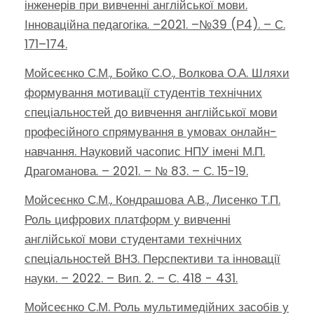
інженерів при вивченні англійської мови.
Інноваційна педагогіка. –2021. –№39 (Р4). – С.
171–174.
Мойсеєнко С.М., Бойко С.О., Волкова О.А. Шляхи
формування мотивації студентів технічних
спеціальностей до вивчення англійської мови
професійного спрямування в умовах онлайн-
навчання. Науковий часопис НПУ імені М.П.
Драгоманова. – 2021. – № 83. – С. 15-19.
Мойсеєнко С.М., Кондрашова А.В., Лисенко Т.П.
Роль цифрових платформ у вивченні
англійської мови студентами технічних
спеціальностей ВНЗ. Перспективи та інновації
науки. – 2022. – Вип. 2. – С. 418 - 431.
Мойсеєнко С.М. Роль мультимедійних засобів у