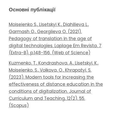
Основні публікації
Moiseienko S., Lisetskyi K., Diahilieva L.,
Garmash O., Georgiieva O. (2021).
Pedagogy of translation in the age of
digital technologies. Laplage Em Revista, 7
(Extra-B), p.148-156. (Web of Science)
Kuzmenko, T., Kondrashova, A., Lisetskyi, K.,
Moiseienko, S., Volkova, O., Khrapatyi, S.
(2023). Modern tools for increasing the
effectiveness of distance education in the
conditions of digitalization. Journal of
Curriculum and Teaching, 12(2), 55.
(Scopus)