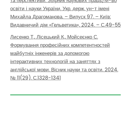
та перспективи. Збірник наукових праць/М-во
освіти і науки України, Укр. держ. ун-т імені
Михайла Драгоманова. – Випуск 97. – Київ:
Видавничий дім «Гельветика», 2024. – С.49-55
Лисенко Т., Лісецький К., Мойсеєнко С.
Формування професійних компетентностей
майбутніх інженерів за допомогою
інтерактивних технологій на заняттях з
англійської мови. Вісник науки та освіти. 2024.
№ 11(29). С.1328-1341