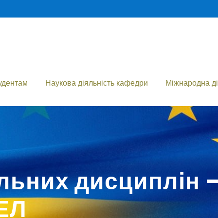
удентам
Наукова діяльність кафедри
Міжнародна ді
льних дисциплін 
ФЕЛ