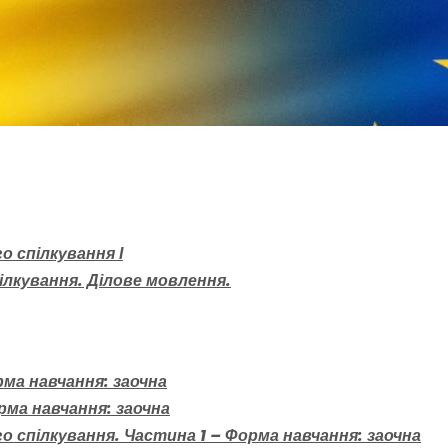
о спілкування І
ілкування. Ділове мовлення.
рма навчання: заочна
рма навчання: заочна
о спілкування. Частина 1 – Форма навчання: заочна