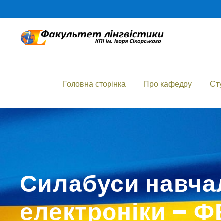
Головна сторінка
Про кафедру
Ст
Силабуси навча
електроніки – 