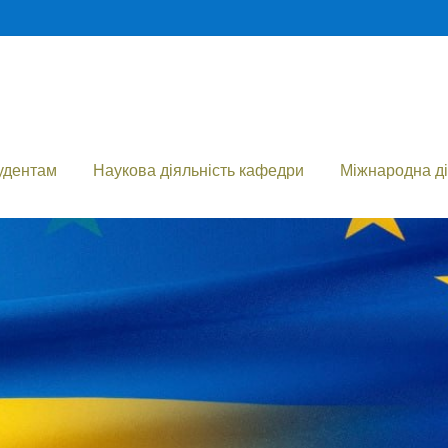
удентам
Наукова діяльність кафедри
Міжнародна ді