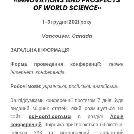
«
INNOVATIONS AND PROSPECTS
OF WORLD SCIENCE
»
1-3 грудня 2021 року
Vancouver
,
Canada
ЗАГАЛЬНА ІНФОРМАЦІЯ
Форма проведення конференції:
заочна
інтернет-конференція.
Робочі мови:
українська, російська, англійська.
За підсумками конференції протягом 7 днів буде
виданий збірник статей, який розміщується на
сайті
sci-conf.com.ua
в розділі
Архів
конференцій
. Збірника присвоюються бібліотечні
індекси УДК та міжнародний стандартний