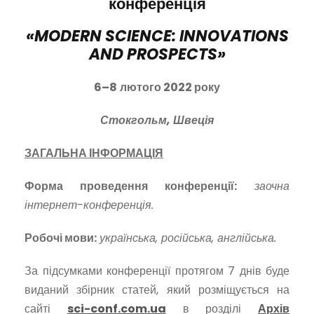
конференція
«
MODERN SCIENCE: INNOVATIONS
AND PROSPECTS
»
6
–
8
лютого 202
2
року
Стокгольм, Швеція
ЗАГАЛЬНА ІНФОРМАЦІЯ
Форма проведення конференції:
заочна
інтернет-конференція.
Робочі мови:
українська, російська, англійська.
За підсумками конференції протягом 7 днів буде
виданий збірник статей, який розміщується на
сайті
sci-conf.com.ua
в розділі
Архів