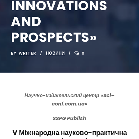
INNOVATIONS
AND
PROSPECTS»
BY
WRITER
НОВИНИ
0
Научно-издательский центр «
Sci
–
conf
.
com
.
ua
»
SSPG
Publish
V
Міжнародна науково-практична