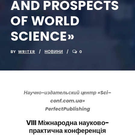
AND PROSPECTS
OF WORLD
SCIENCE»
BY
WRITER
НОВИНИ
0
Научно-издательский центр «
Sci
–
conf
.
com
.
ua
»
Perfect
Publishing
VIII
Міжнародна науково-
практична конференція