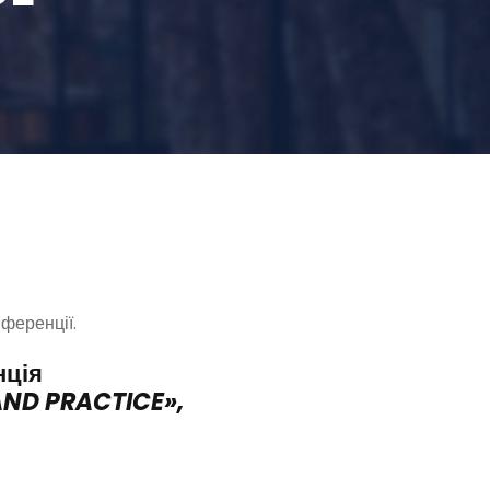
ференції.
нція
AND PRACTICE»,