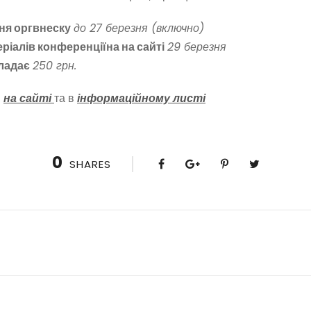
ння оргвнеску
до 27 березня (включно)
еріалів конференціїна
на сайті
29 березня
ладає
250 грн.
я
на сайті
та в
інформаційному листі
0
SHARES