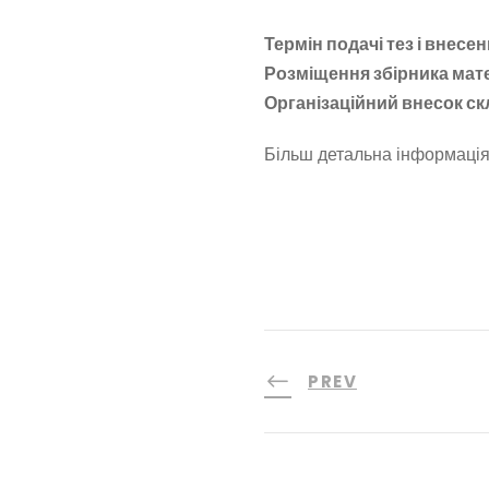
Термін подачі тез і внесе
Розміщення збірника мат
Організаційний внесок
ск
Більш детальна інформаці
PREV