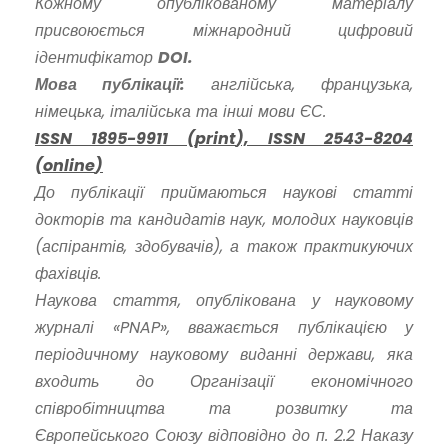
Кожному опублікованому матеріалу
присвоюється міжнародний цифровий
ідентифікатор
DOI.
Мова публікації:
англійська, французька,
німецька, італійська та інші мови ЄС.
ISSN
1895-9911 (
print
),
ISSN
2543-8204
(
online
)
До публікації приймаються наукові статті
докторів та кандидатів наук, молодих науковців
(аспірантів, здобувачів), а також практикуючих
фахівців.
Наукова стаття, опублікована у науковому
журналі «PNAP», вважається публікацією у
періодичному науковому виданні держави, яка
входить до Організації економічного
співробітництва та розвитку та
Європейського Союзу відповідно до п. 2.2 Наказу