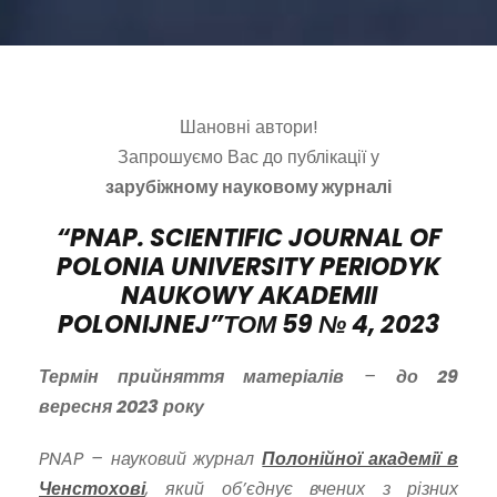
Шановні автори!
Запрошуємо Вас до публікації у
зарубіжному науковому журналі
“PNAP.
SCIENTIFIC JOURNAL OF
POLONIA UNIVERSITY PERIODYK
NAUKOWY AKADEMII
POLONIJNEJ”
ТОМ 5
9
№
4
, 202
3
Термін прийняття матеріалів
–
до 29
вересня 202
3 року
PNAP – науковий журнал
Полонійної академії в
Ченстохові
, який об’єднує вчених з різних