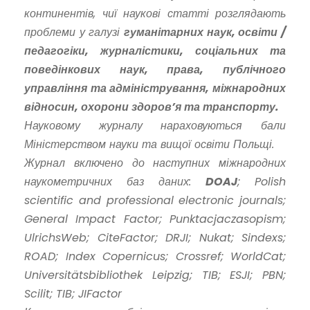
континентів, чиї наукові статті розглядають
проблеми у галузі
гуманітарних наук, освіти /
педагогіки, журналістики, соціальних та
поведінкових наук, права, публічного
управління та адміністрування, міжнародних
відносин, охорони здоров’я та транспорту.
Науковому журналу нараховуються бали
Міністерством науки та вищої освіти Польщі.
Журнал включено до наступних міжнародних
наукометричних баз даних:
DOAJ
; Polish
scientific and professional electronic journals;
General Impact Factor; Punktacjaczasopism;
UlrichsWeb; CiteFactor; DRJI; Nukat; Sindexs;
ROAD; Index Copernicus; Crossref; WorldCat;
Universitätsbibliothek Leipzig; TIB; ESJI; PBN;
Scilit; TIB; JIFactor