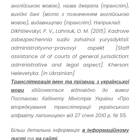
англійською мовою), назва джерела (трансліт),
вихідні дані (місто з позначенням англійською
мовою), видавництво (трансліт). Наприклад:
Dikhtiievskyi, P. V., Lahniuk, O. M. (2015). Kadrove
zabezpechennia sudiv zahalnoi yurysdyktsii:
administratyvno-pravovyi aspekt [Staff
assistance of of courts of general jurisdiction:
administrative and legal aspect]. Kherson:
Helevetyka. [in Ukrainian]
Транслітерація імен та прізвищ з української
мови
здійснюється відповідно до вимог
Постанови Кабінету Міністрів України «Про
впорядкування транслітерації українського
алфавіту латиницею» від 27 січня 2010 р. № 55.
Більш детальна інформація
в інформаційному
листі
та
на сайті
.