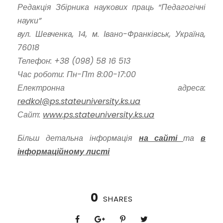
Редакція Збірника наукових праць “Педагогічні
науки”
вул. Шевченка, 14, м. Івано-Франківськ, Україна,
76018
Телефон: +38 (098) 58 16 513
Час роботи: Пн-Пт 8:00-17:00
Електронна адреса:
redkol@ps.stateuniversity.ks.ua
Сайт:
www.ps.stateuniversity.ks.ua
Більш детальна інформація
на сайті
та
в
інформаційному листі
0
SHARES