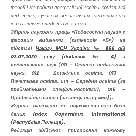
теорії і методики професійної освіти, соціальної
педагогіки, сучасних педагогічних технології та
інших галузей педагогічної науки.
Збірник наукових праць «Педагогічні науки» є
фаховим виданням (категорія «Б») на
підставі
Наказу МОН України № 886 від
02.07.2020 року (додаток № 4)
з
педагогічних наук (011 – Освітні, педагогічні
науки, 012 – Дошкільна освіта, 013 –
Початкова освіта, 014 – Середня освіта (за
предметними спеціальностями), 015 –
Професійна освіта (за спеціалізаціями)).
Журнал включено до наукометричної бази
даних
Index
Copernicus
International
(Республіка Польща).
Редакція здійснює присвоєння кожному