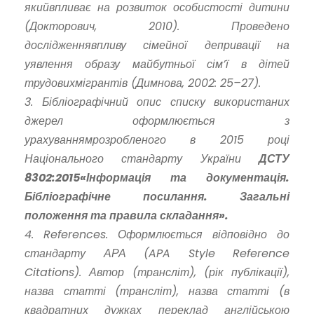
який
впливає на розвиток особистості дитини
(Докторович, 2010). Проведено
дослідження
впливу сімейної депривації на
уявлення образу майбутньої сім’ї в дітей
трудових
мігрантів (Димнова, 2002: 25–27).
3. Бібліографічний опис списку використаних
джерел оформлюється з
урахуванням
розробленого в 2015 році
Національного стандарту України
ДСТУ
8302:2015
«Інформація та документація.
Бібліографічне посилання. Загальні
положення та правила складання».
4. References. Оформлюється відповідно до
стандарту АРА (APA Style Reference
Citations). Автор (трансліт), (рік публікації),
назва статті (трансліт), назва статті (в
квадратних дужках переклад англійською