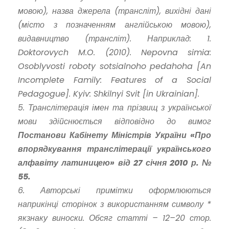
мовою), назва джерела (трансліт), вихідні дані
(місто з позначенням англійською мовою),
видавництво (трансліт). Наприклад: 1.
Doktorovych M.O. (2010). Nepovna simia:
Osoblyvosti roboty sotsialnoho pedahoha [An
Incomplete Family: Features of a Social
Pedagogue]. Kyiv: Shkilnyi Svit [in Ukrainian].
5. Транслітерація імен та прізвищ з української
мови здійснюється відповідно до вимог
Постанови Кабінету Міністрів України «Про
впорядкування транслітерації українського
алфавіту латиницею» від 27 січня 2010 р. №
55.
6. Авторські примітки оформлюються
наприкінці сторінок з використанням символу *
як
знаку виноски. Обсяг статті – 12–20 стор.