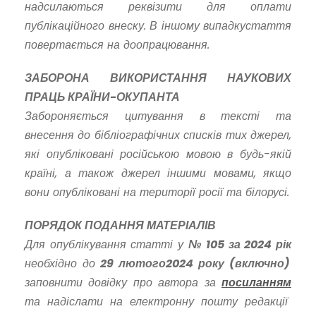
надсилаються реквізити для оплати
публікаційного внеску. В іншому випадку
стаття
повертається на доопрацювання.
ЗАБОРОНА ВИКОРИСТАННЯ НАУКОВИХ
ПРАЦЬ КРАЇНИ-ОКУПАНТА
Забороняється цитування в тексті та
внесення до бібліографічних списків тих джерел,
які опубліковані російською мовою в будь-якій
країні, а також джерел іншими мовами, якщо
вони опубліковані на території росії та білорусі.
ПОРЯДОК ПОДАННЯ МАТЕРІАЛІВ
Для опублікування статті у
№
105
за 202
4
рік
необхідно до
29
лютого
2024
року (включно)
заповнити довідку про автора за
посиланням
та надіслати на електронну пошту редакції