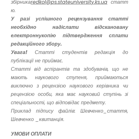
збірника
redkol@ps.stateuniversity.ks.ua
статт
ю.
У разі успішного рецензування статті
необхідно надіслати відскановану
електронну
копію підтвердження сплати
редакційного збору.
Увага!
Статті студентів редакція до
публікації не приймає.
Статті від аспірантів та здобувачів, що не
мають наукового ступеня, приймаються
виключно з рецензією наукового керівника чи
рецензією особи, яка має науковий ступінь зі
спеціальності, що відповідає предмету.
Приклад підпису файлів: Шевченко_стаття,
Шевченко _квитанція.
УМОВИ ОПЛАТИ