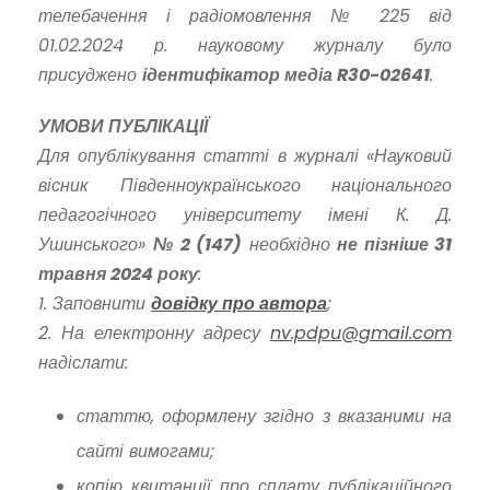
телебачення і радіомовлення № 225 від
01.02.2024 р. науковому журналу було
присуджено
ідентифікатор медіа R30-02641
.
УМОВИ ПУБЛІКАЦІЇ
Для опублікування статті в журналі «Науковий
вісник Південноукраїнського національного
педагогічного університету імені К. Д.
Ушинського»
№ 2 (147)
необхідно
не пізніше 31
травня 2024 року
:
1. Заповнити
довідку про автора
;
2. На електронну адресу
nv.pdpu@gmail.com
надіслати:
статтю, оформлену згідно з вказаними на
сайті вимогами;
копію квитанції про сплату публікаційного