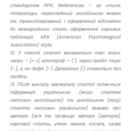
стандартом АРА. References – це список
літератури, перекладений англійською мовою
та транслітерований і оформлений відповідно
до міжнародного стилю оформлення наукових
публікацій APA (American Psychological
Association) style.
12. У тексті статті вживаються такі знаки:
лапки – (« »), апостроф – (’), через пробіл тире
(–), а не дефіс (-). Двокрапка (:) ставиться без
пробілу.
13. Після викладу матеріалу статті подається
інформація українською (якщо статтю
написано англійською) та англійською (якщо
статтю написано українською) мовами про
авторів (ім’я та прізвище автора (авторів),
науковий ступінь, учене звання, посада, назва