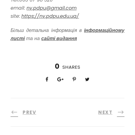
email:
nv.pdpu@gmail.com
site:
https://nv.pdpu.edu.ua/
Більш детальна інформація в
інформаційному
листі
та на
сайті видання
0
SHARES
PREV
NEXT