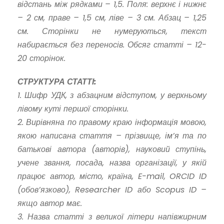
відстань між рядками – 1,5. Поля: верхнє і нижнє
– 2 см, праве – 1,5 см, ліве – 3 см. Абзац – 1,25
см. Сторінки не нумеруються, текст
набирається без переносів. Обсяг статті – 12-
20 сторінок.
СТРУКТУРА СТАТТІ:
1. Шифр УДК, з абзацним відступом, у верхньому
лівому куті першої сторінки.
2. Вирівняна по правому краю інформація мовою,
якою написана стаття – прізвище, ім’я та по
батькові автора (авторів), науковий ступінь,
учене звання, посада, назва організації, у якій
працює автор, місто, країна, E-mail, ORCID ID
(обов’язково), Researcher ID або Scopus ID –
якщо автор має.
3. Назва статті з великої літери напівжирним