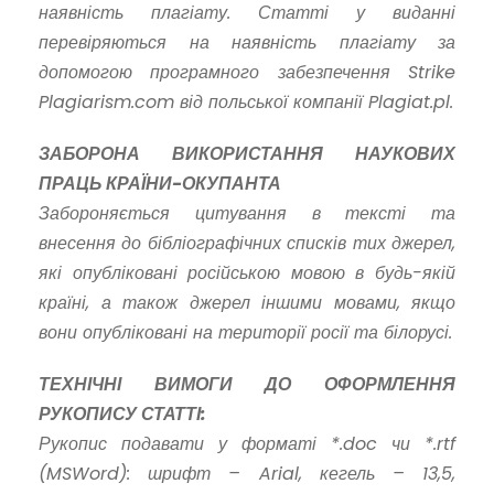
наявність плагіату. Статті у виданні
перевіряються на наявність плагіату за
допомогою програмного забезпечення Strike
Plagiarism.com від польської компанії Plagiat.pl.
ЗАБОРОНА ВИКОРИСТАННЯ НАУКОВИХ
ПРАЦЬ КРАЇНИ-ОКУПАНТА
Забороняється цитування в тексті та
внесення до бібліографічних списків тих джерел,
які опубліковані російською мовою в будь-якій
країні, а також джерел іншими мовами, якщо
вони опубліковані на території росії та білорусі.
ТЕХНІЧНІ ВИМОГИ ДО ОФОРМЛЕННЯ
РУКОПИСУ СТАТТІ:
Рукопис подавати у форматі *.doc чи *.rtf
(MSWord): шрифт – Arial, кегель – 13,5,