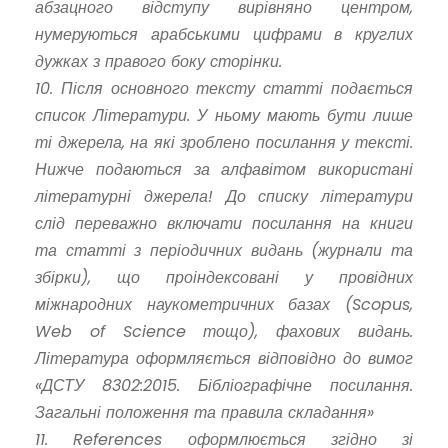
абзацного відступу вирівняно центром,
нумеруються арабськими цифрами в круглих
дужках з правого боку сторінки.
10. Після основного тексту статті подається
список Літератури. У ньому мають бути лише
ті джерела, на які зроблено посилання у тексті.
Нижче подаються за алфавітом використані
літературні джерела! До списку літератури
слід переважно включати посилання на книги
та статті з періодичних видань (журнали та
збірки), що проіндексовані у провідних
міжнародних наукометричних базах (Scopus,
Web of Science тощо), фахових видань.
Література оформляється відповідно до вимог
«ДСТУ 8302:2015. Бібліографічне посилання.
Загальні положення та правила складання»
11. References оформлюється згідно зі