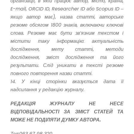
організації, в якій працює автор, місто, країна,
E-mail, ORCID ID, Researcher ID або Scopus ID ‒
якщо автор має), назва статті, авторське
резюме обсягом 1800 знаків, включаючи ключові
слова. Резюме має бути зв’язним текстом і
містити таку інформацію: актуальність
дослідження, мету статті, методи
дослідження, зміст дослідження та його
результати. Слід уникати в тексті резюме
повного повторення назви статті.
14. У кінці сторінки вказується дата її
надсилання у редакцію журналу.
РЕДАКЦІЯ ЖУРНАЛУ НЕ НЕСЕ
ВІДПОВІДАЛЬНОСТІ ЗА ЗМІСТ СТАТЕЙ ТА
МОЖЕ НЕ ПОДІЛЯТИ ДУМКУ АВТОРА.
Тел:
063 67 98 320