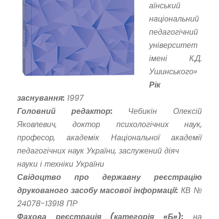
аїнський
національний
педагогічний
університет
імені К.Д.
Ушинського»
Рік
заснування:
1997
Головний редактор:
Чебикін Олексій
Яковлевич, доктор психологічних наук,
професор, академік Національної академії
педагогічних наук України, заслужений діяч
науки і техніки України
Свідоцтво про державну реєстрацію
друкованого засобу масової інформації:
КВ №
24078-13918 ПР
Фахова реєстрація (категорія «Б»):
на