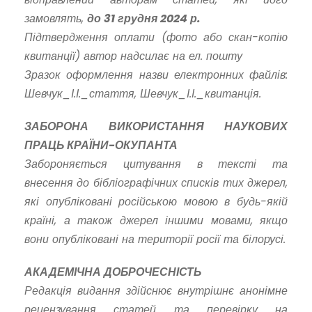
замовлять,
до 31 грудня 2024 р.
Підтвердження оплати (фото або скан-копію
квитанції) автор надсилає на ел. пошту
Зразок оформлення назви електронних файлів:
Шевчук_І.І._стаття, Шевчук_І.І._квитанція.
ЗАБОРОНА ВИКОРИСТАННЯ НАУКОВИХ
ПРАЦЬ КРАЇНИ-ОКУПАНТА
Забороняється цитування в тексті та
внесення до бібліографічних списків тих джерел,
які опубліковані російською мовою в будь-якій
країні, а також джерел іншими мовами, якщо
вони опубліковані на території росії та білорусі.
АКАДЕМІЧНА ДОБРОЧЕСНІСТЬ
Редакція видання здійснює внутрішнє анонімне
рецензування статей та перевірку на