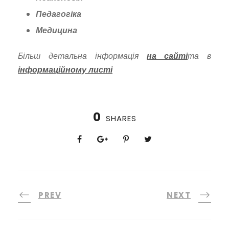
Педагогіка
Медицина
Більш детальна інформація
на сайті
та в
інформаційному листі
0
SHARES
PREV
NEXT