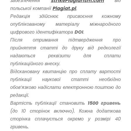
забезпечення
StrikePlagiarism.com
від
польської компанії
Plagiat.pl
.
Редакція здійснює присвоєння кожному
опублікованому матеріалу міжнародного
цифрового ідентифікатора
DOI
.
Після отримання підтвердження про
прийняття статті до друку від редколегії
надаються реквізити для сплати
публікаційного внеску.
Відскановану квитанцію про сплату вартості
публікації наукової статті необхідно
обов’язково надіслати електронною поштою до
редакції.
Вартість публікації становить
1500 гривень
(до 10 сторінок включно). Кожна додаткова
сторінка сплачується окремо у розмірі 40
гривень.