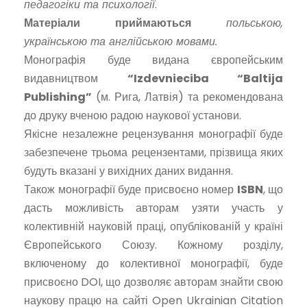
педагогіки та психології
.
Матеріали приймаються
польською,
українською та англійською мовами.
Монографія буде видана європейським
видавництвом
“Izdevnieciba “Baltija
Publishing”
(м. Рига, Латвія) та рекомендована
до друку вченою радою наукової установи.
Якісне незалежне рецензування монографії буде
забезпечене трьома рецензентами, прізвища яких
будуть вказані у вихідних даних видання.
Також монографії буде присвоєно номер
ISBN
, що
дасть можливість авторам узяти участь у
колективній науковій праці, опублікованій у країні
Європейського Союзу. Кожному розділу,
включеному до колективної монографії, буде
присвоєно DOI, що дозволяє авторам знайти свою
наукову працю на сайті Open Ukrainian Citation